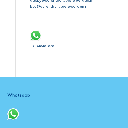
debby@oefentherapie-woerden.nl
n
boy@oefentherapie-woerden.nl
+31348481828
Whatsapp