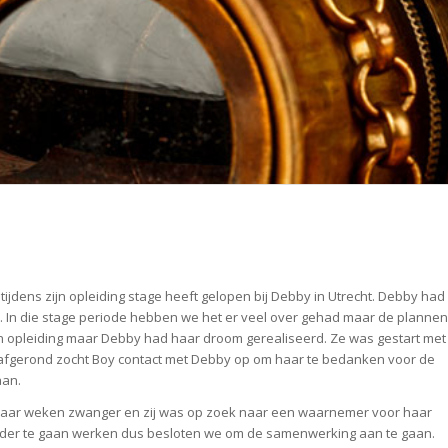
jdens zijn opleiding stage heeft gelopen bij Debby in Utrecht. Debby had
en. In die stage periode hebben we het er veel over gehad maar de plannen
jn opleiding maar Debby had haar droom gerealiseerd. Ze was gestart met
s afgerond zocht Boy contact met Debby op om haar te bedanken voor de
aan.
paar weken zwanger en zij was op zoek naar een waarnemer voor haar
nder te gaan werken dus besloten we om de samenwerking aan te gaan.