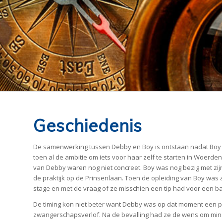
Geschiedenis
De samenwerking tussen Debby en Boy is ontstaan nadat Boy ti
toen al de ambitie om iets voor haar zelf te starten in Woerd
van Debby waren nog niet concreet. Boy was nog bezig met zi
de praktijk op de Prinsenlaan. Toen de opleiding van Boy wa
stage en met de vraag of ze misschien een tip had voor een b
De timing kon niet beter want Debby was op dat moment een 
zwangerschapsverlof. Na de bevalling had ze de wens om mi