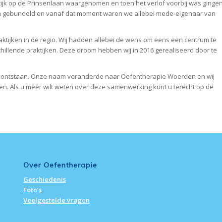
ijk op de Prinsenlaan waargenomen en toen het verlof voorbij was ginge
en gebundeld en vanaf dat moment waren we allebei mede-eigenaar van
ktijken in de regio. Wij hadden allebei de wens om eens een centrum te
llende praktijken. Deze droom hebben wij in 2016 gerealiseerd door te
 ontstaan. Onze naam veranderde naar Oefentherapie Woerden en wij
n. Als u meer wilt weten over deze samenwerking kunt u terecht op de
Over Oefentherapie
Geschiedenis
Foto’s
Veelgestelde vragen