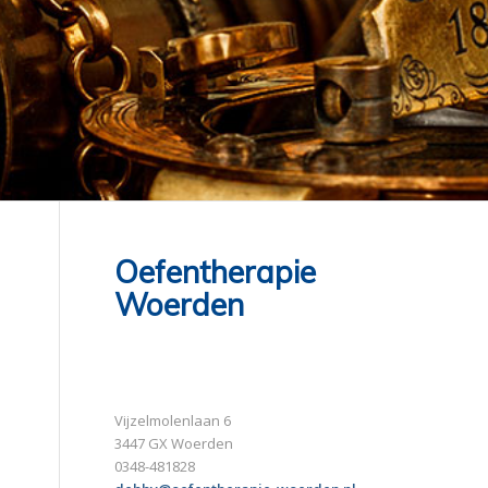
Oefentherapie
Woerden
Vijzelmolenlaan 6
3447 GX Woerden
0348-481828