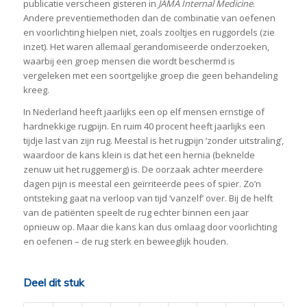
publicatie verscheen gisteren in
JAMA Internal Medicine
.
Andere preventiemethoden dan de combinatie van oefenen
en voorlichting hielpen niet, zoals zooltjes en ruggordels (zie
inzet). Het waren allemaal gerandomiseerde onderzoeken,
waarbij een groep mensen die wordt beschermd is
vergeleken met een soortgelijke groep die geen behandeling
kreeg.
In Nederland heeft jaarlijks een op elf mensen ernstige of
hardnekkige rugpijn. En ruim 40 procent heeft jaarlijks een
tijdje last van zijn rug. Meestal is het rugpijn ‘zonder uitstraling’,
waardoor de kans klein is dat het een hernia (beknelde
zenuw uit het ruggemerg) is. De oorzaak achter meerdere
dagen pijn is meestal een geïrriteerde pees of spier. Zo’n
ontsteking gaat na verloop van tijd ‘vanzelf’ over. Bij de helft
van de patiënten speelt de rug echter binnen een jaar
opnieuw op. Maar die kans kan dus omlaag door voorlichting
en oefenen – de rug sterk en beweeglijk houden.
Deel dit stuk