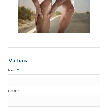
Mail ons
Naam
*
E-mail
*