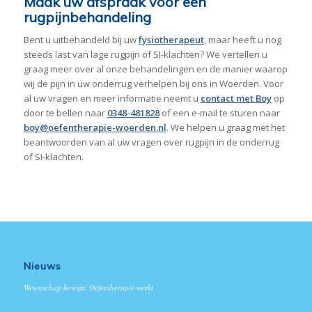
Maak uw afspraak voor een
rugpijnbehandeling
Bent u uitbehandeld bij uw
fysiotherapeut
, maar heeft u nog
steeds last van lage rugpijn of SI-klachten? We vertellen u
graag meer over al onze behandelingen en de manier waarop
wij de pijn in uw onderrug verhelpen bij ons in Woerden. Voor
al uw vragen en meer informatie neemt u
contact met Boy
op
door te bellen naar
0348-481828
of een e-mail te sturen naar
boy@oefentherapie-woerden.nl
. We helpen u graag met het
beantwoorden van al uw vragen over rugpijn in de onderrug
of SI-klachten.
Nieuws
Wetenschap bewijst, Oefentherapie werkt